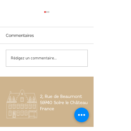
Commentaires
"Pour ceux qui restent"
"À travers, trave
Rédigez un commentaire...
Benoit Bastin / 10-11
Nicolas Versch
2025
2023 - 02 2024
2, Rue de Beaumont
59740 Solre le Château
France