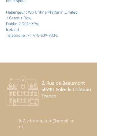
des impôts
Hébergeur : Wix Online Platform Limited ·
1 Grant's Row,
Dublin 2 D02HX96,
Ireland ·
Téléphone :
+1 415-639-9034
.
2, Rue de Beaumont
59740 Solre le Château
France
le2.vitrinepaulin@gmail.co
m