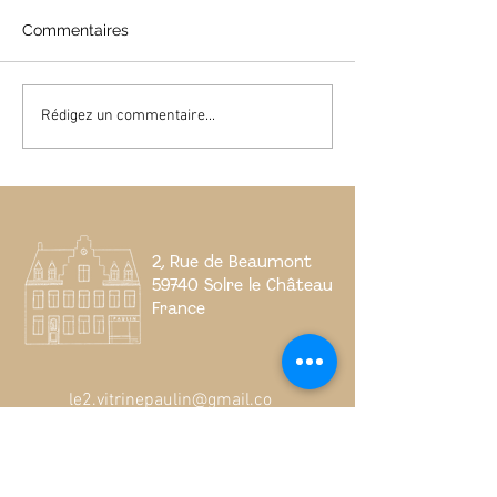
Commentaires
"Pour ceux qui restent"
"À travers, trave
Rédigez un commentaire...
Benoit Bastin / 10-11
Nicolas Versch
2025
2023 - 02 2024
2, Rue de Beaumont
59740 Solre le Château
France
le2.vitrinepaulin@gmail.co
m